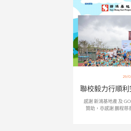
29/0
聯校毅力行順利完成
感謝 新鴻基地產 及 GO 
贊助，亦感謝 鵬程慈善基