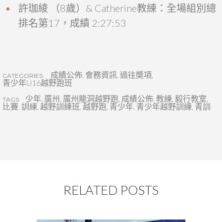
許珈綾 （8歲）& Catherine教練：全場組別總
排名第17，成績 2:27:53
成績公佈
,
會務資訊
,
過往奬項
,
CATEGORIES:
青少年U16越野跑班
少年
,
廣州
,
廣州龍洞越野跑
,
成績公佈
,
教練
,
毅行教室
,
TAGS:
比賽
,
訓練
,
越野訓練班
,
越野跑
,
青少年
,
青少年越野訓練
,
青訓
RELATED POSTS