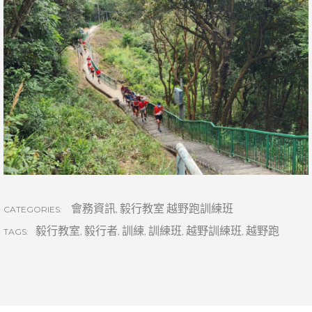
會務資訊
,
毅行教室 越野跑訓練班
CATEGORIES:
毅行教室
,
毅行者
,
訓練
,
訓練班
,
越野訓練班
,
越野跑
TAGS: