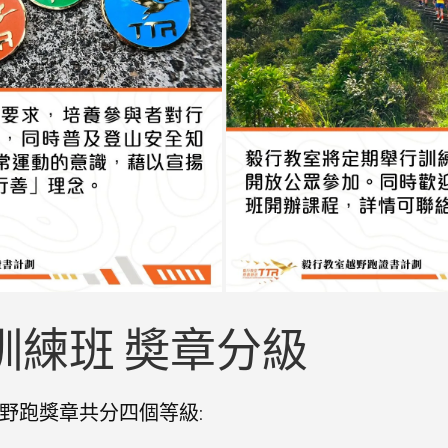
訓練班 奬章分級
野跑獎章共分四個等級: