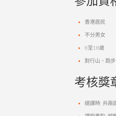
參加資
香港居民
不分男女
8至18歲
對行山、跑步
考核獎
總課時: 共