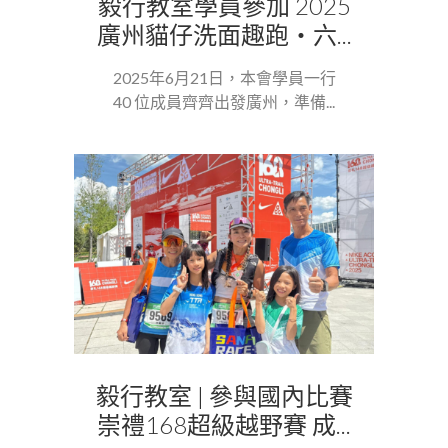
毅行教室學員參加 2025
廣州貓仔洗面趣跑・六...
2025年6月21日，本會學員一行
40 位成員齊齊出發廣州，準備...
毅行教室 | 參與國內比賽
崇禮168超級越野賽 成...