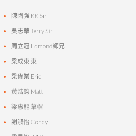
陳國強 KK Sir
吳志華 Terry Sir
周立冠 Edmond師兄
梁成東 東
梁偉業 Eric
黃浩鈞 Matt
梁惠龍 草帽
謝淑怡 Condy