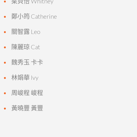
梁貝怡 Whitney
鄭小筠 Catherine
關智露 Leo
陳麗琼 Cat
魏秀玉 卡卡
林娟華 Ivy
周峻程 峻程
黃曉豐 黃豐