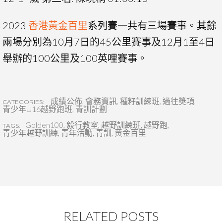
2023
香港黃金百里
系列賽一共有三場賽事。其餘
兩場分別為10月7日的45公里賽事及12月1至4日
舉辦的100公里及100英哩賽事。
成績公佈
,
會務資訊
,
種籽訓練班
,
過往奬項
,
CATEGORIES:
青少年U16越野跑班
,
青訓計劃
Golden100
,
毅行教室
,
越野訓練班
,
越野跑
,
TAGS:
青少年越野訓練
,
青年活動
,
青訓
,
黃金百里
RELATED POSTS