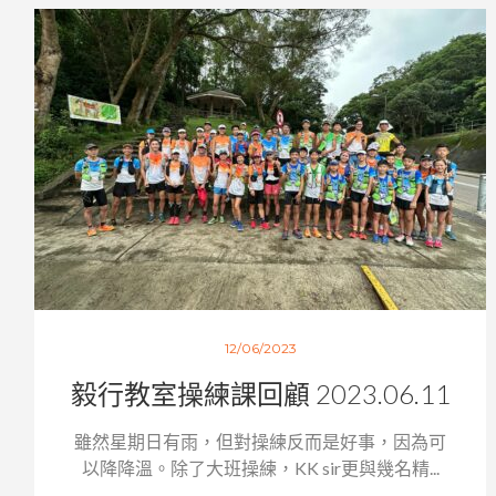
12/06/2023
毅行教室操練課回顧 2023.06.11
雖然星期日有雨，但對操練反而是好事，因為可
以降降溫。除了大班操練，KK sir更與幾名精...