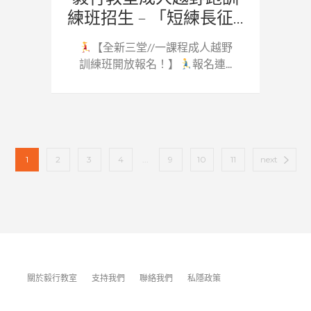
練班招生 – 「短練長征...
【全新三堂//一課程成人越野
訓練班開放報名！】
報名連...
1
2
3
4
...
9
10
11
next
關於毅行教室
支持我們
聯絡我們
私隱政策