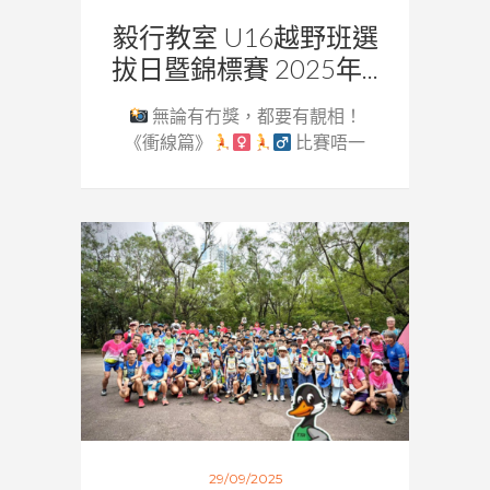
毅行教室 U16越野班選
拔日暨錦標賽 2025年...
無論有冇獎，都要有靚相！
《衝線篇》
比賽唔一
定要...
29/09/2025