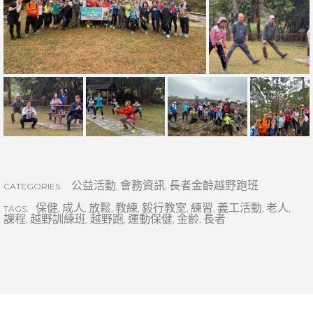
公益活動
,
會務資訊
,
長者金齡越野跑班
CATEGORIES:
保健
,
成人
,
放鬆
,
教練
,
毅行教室
,
練習
,
義工活動
,
老人
,
TAGS:
課程
,
越野訓練班
,
越野跑
,
運動保健
,
金齡
,
長者