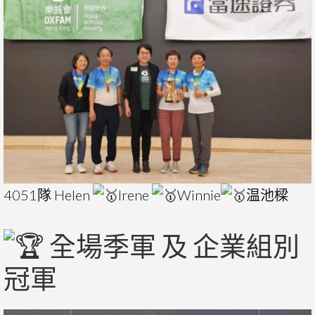
4051隊 Helen
Irene
Winnie
温池樑
全場季軍 及 企業組別
冠軍