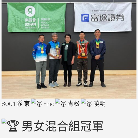
8001隊 東
Eric
青松
曉明
男女混合組冠軍