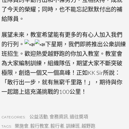
了今天的榮耀；同時，也不能忘記默默付出的補
給隊員。
展望未來，教室希望能有更多的有心人加入我們
的行列。
下星期，我們即將推出公衆訓練
班招生。歡迎熱愛越野跑的你加入教室。教室會
為大家編制訓練，組織隊伍，期望大家不斷突破
極限，創造一個又一個高峰！正如KK Sir所說：
「敢行出一步，就有無窮千里路！」，期待與你
一起踏上這充滿挑戰的100公里！
公益活動
,
會務資訊
,
過往奬項
CATEGORIES:
樂施會
,
毅行教室
,
毅行者
,
訓練班
,
越野跑
TAGS: