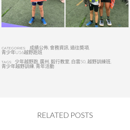
成績公佈
,
會務資訊
,
過往奬項
,
CATEGORIES:
青少年U16越野跑班
少年越野跑
,
廣州
,
毅行教室
,
白雲50
,
越野訓練班
,
TAGS:
青少年越野訓練
,
青年活動
RELATED POSTS