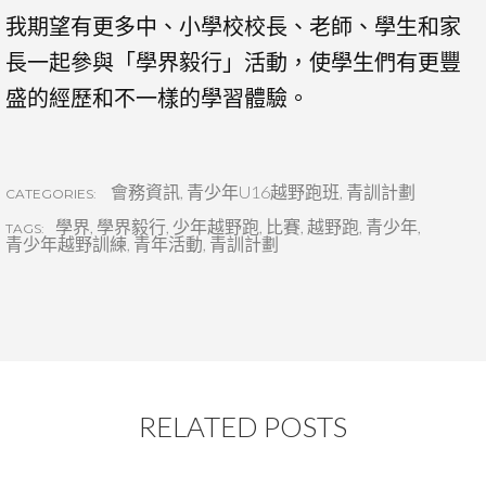
我期望有更多中、小學校校長、老師、學生和家
長一起參與「學界毅行」活動，使學生們有更豐
盛的經歷和不一樣的學習體驗。
會務資訊
,
青少年U16越野跑班
,
青訓計劃
CATEGORIES:
學界
,
學界毅行
,
少年越野跑
,
比賽
,
越野跑
,
青少年
,
TAGS:
青少年越野訓練
,
青年活動
,
青訓計劃
RELATED POSTS