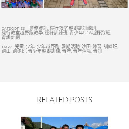
會務資訊
,
毅行教室 越野跑訓練班
,
CATEGORIES:
毅行教室越野跑教學
,
種籽訓練班
,
青少年U16越野跑班
,
青訓計劃
兒童
,
少年
,
少年越野跑
,
暑期活動
,
沙田
,
練習
,
訓練班
,
TAGS:
跑山
,
跑步班
,
青少年越野訓練
,
青年
,
青年活動
,
青訓
RELATED POSTS