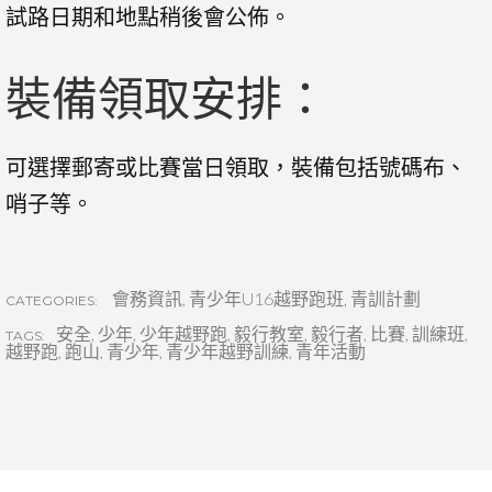
試路日期和地點稍後會公佈。
裝備領取安排：
可選擇郵寄或比賽當日領取，裝備包括號碼布、
哨子等。
會務資訊
,
青少年U16越野跑班
,
青訓計劃
CATEGORIES:
安全
,
少年
,
少年越野跑
,
毅行教室
,
毅行者
,
比賽
,
訓練班
,
TAGS:
越野跑
,
跑山
,
青少年
,
青少年越野訓練
,
青年活動