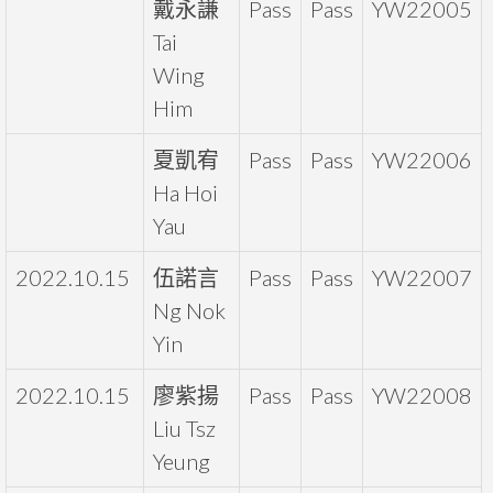
戴永謙
Pass
Pass
YW22005
Tai
Wing
Him
夏凱宥
Pass
Pass
YW22006
Ha Hoi
Yau
2022.10.15
伍諾言
Pass
Pass
YW22007
Ng Nok
Yin
2022.10.15
廖紫揚
Pass
Pass
YW22008
Liu Tsz
Yeung