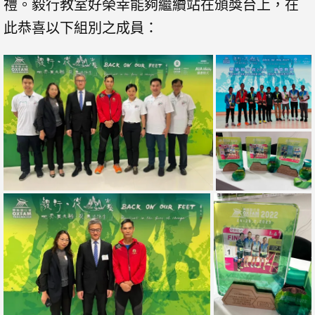
禮。毅行教室好榮幸能夠繼續站在頒獎台上，在
此恭喜以下組別之成員：