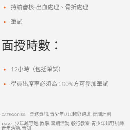
持續審核-出血處理、骨折處理
筆試
面授時數：
12小時（包括筆試）
學員出席率必須為 100%方可參加筆試
會務資訊
,
青少年U16越野跑班
,
青訓計劃
CATEGORIES:
少年越野跑
,
教學
,
暑期活動
,
毅行教室
,
青少年越野訓練
,
TAGS:
青年活動
,
青訓