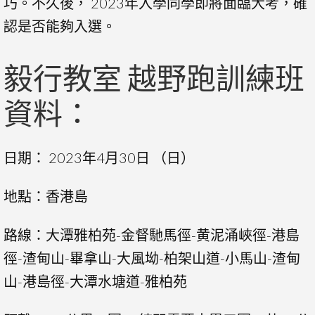
巧。不久後， 2023年入學同學即將面臨大考，確
認是否能夠入選。
毅行教室 越野跑訓練班
資料：
日期： 2023年4月30日 （日）
地點：香港島
路線：大潭雅柏苑-金督馳馬徑-黄泥涌峽徑-港島
徑-渣甸山-畢拿山-大風坳-柏架山道-小馬山-渣甸
山-港島徑-大潭水塘道-雅柏苑