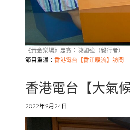
《黃金樂場》嘉賓：陳國強（毅行者）
節目重温：
香港電台【香江暖流】訪問
香港電台【大氣候】
2022年9月24日