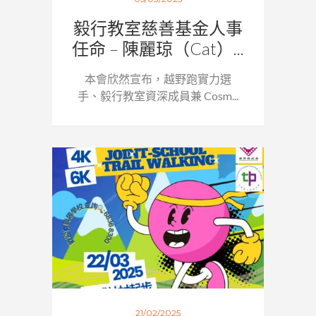
毅行教室慈善基金人事
任命 – 陳麗琼（Cat）...
本會欣然宣布，越野跑實力選
手、毅行教室資深成員兼 Cosm...
21/02/2025