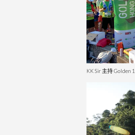
KK Sir 主持 Golden