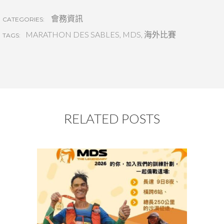
會務資訊
CATEGORIES:
MARATHON DES SABLES
,
MDS
,
海外比賽
TAGS:
RELATED POSTS