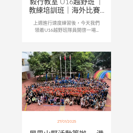
毅行教室 U16越野班 ｜
教練培訓班｜海外比賽...
上週進行速度練習後，今天我們
領着U16越野班隊員開啓一場...
27/01/2025