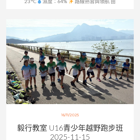
23 °C
濕度：64%
路線熟習與領航 由
「V」青...
16/11/2025
毅行教室 U16青少年越野跑步班
2025-11-15