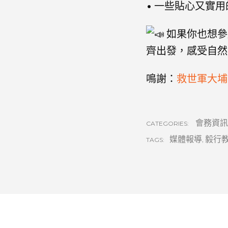
• 一些貼心又實
如果你也想參加
齊出發，感受自然
鳴謝：
救世軍大埔
會務資訊
CATEGORIES:
媒體報導
,
毅行
TAGS: