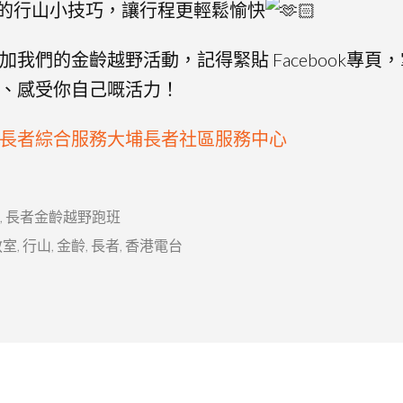
用的行山小技巧，讓行程更輕鬆愉快
我們的金齡越野活動，記得緊貼 Facebook專頁
、感受你自己嘅活力！
長者綜合服務大埔長者社區服務中心
,
長者金齡越野跑班
教室
,
行山
,
金齡
,
長者
,
香港電台