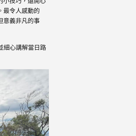
的小技巧，還開心
。最令人感動的
但意義非凡的事
，並細心講解當日路