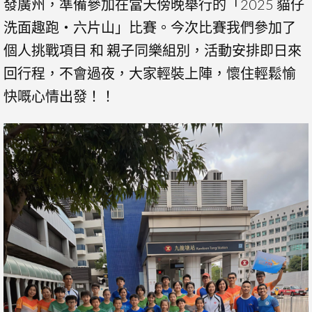
發廣州，準備參加在當天傍晚舉行的「2025 貓仔
洗面趣跑・六片山」比賽。今次比賽我們參加了
個人挑戰項目 和 親子同樂組別，活動安排即日來
回行程，不會過夜，大家輕裝上陣，懷住輕鬆愉
快嘅心情出發！！