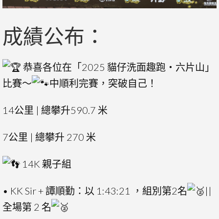
成績公布：
恭喜各位在「2025 貓仔洗面趣跑・六片山」
比賽～
中順利完賽，突破自己！
14公里 | 總攀升590.7 米
7公里 | 總攀升 270 米
14K 親子組
• KK Sir + 譚順勤：以 1:43:21 ，組別第2名
||
全場第 2 名