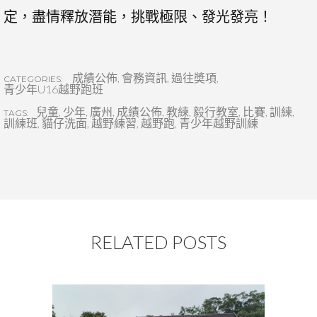
定，盡情釋放潛能，挑戰極限、發光發亮！
成績公佈
,
會務資訊
,
過往奬項
,
CATEGORIES:
青少年U16越野跑班
兒童
,
少年
,
廣州
,
成績公佈
,
教練
,
毅行教室
,
比賽
,
訓練
,
TAGS:
訓練班
,
貓仔洗面
,
越野練習
,
越野跑
,
青少年越野訓練
RELATED POSTS