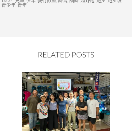
兒童
,
少年
,
毅行教室
,
練習
,
訓練
,
越野跑
,
跑步
,
跑步班
,
TAGS:
青少年
,
青年
RELATED POSTS