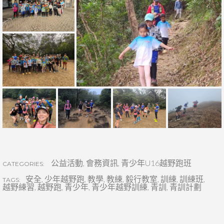
公益活動
,
會務資訊
,
青少年U16越野跑班
CATEGORIES:
安全
,
少年越野跑
,
教學
,
教練
,
毅行教室
,
訓練
,
訓練班
,
TAGS:
越野練習
,
越野跑
,
青少年
,
青少年越野訓練
,
青訓
,
青訓計劃