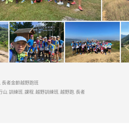
,
長者金齡越野跑班
行山
,
訓練班
,
課程
,
越野訓練班
,
越野跑
,
長者