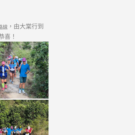
，由大棠行到
 路線
恭喜！