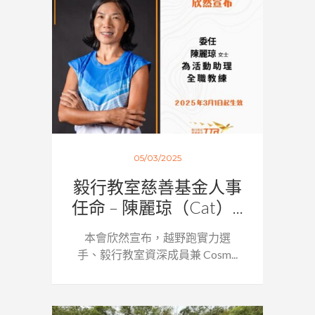
05/03/2025
毅行教室慈善基金人事
任命 – 陳麗琼（Cat）...
本會欣然宣布，越野跑實力選
手、毅行教室資深成員兼 Cosm...