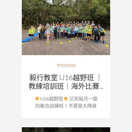
17/02/2025
毅行教室 U16越野班 ｜
教練培訓班｜海外比賽...
U16越野班
又到每月一度
的聯合訓練啦！不管是大隊員
還...