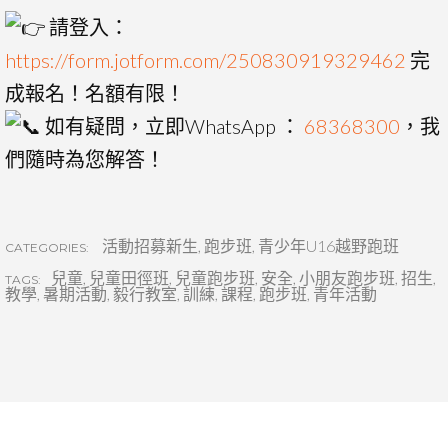
請登入：
https://form.jotform.com/250830919329462
完
成報名！名額有限！
如有疑問，立即WhatsApp ：
68368300
，我
們隨時為您解答！
活動招募新生
,
跑步班
,
青少年U16越野跑班
CATEGORIES:
兒童
,
兒童田徑班
,
兒童跑步班
,
安全
,
小朋友跑步班
,
招生
,
TAGS:
教學
,
暑期活動
,
毅行教室
,
訓練
,
課程
,
跑步班
,
青年活動