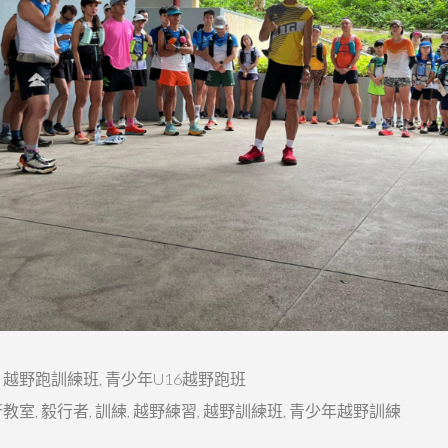
 越野跑訓練班
,
青少年U16越野跑班
行教室
,
毅行者
,
訓練
,
越野練習
,
越野訓練班
,
青少年越野訓練