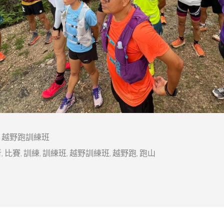
 越野跑訓練班
者
,
比賽
,
訓練
,
訓練班
,
越野訓練班
,
越野跑
,
跑山