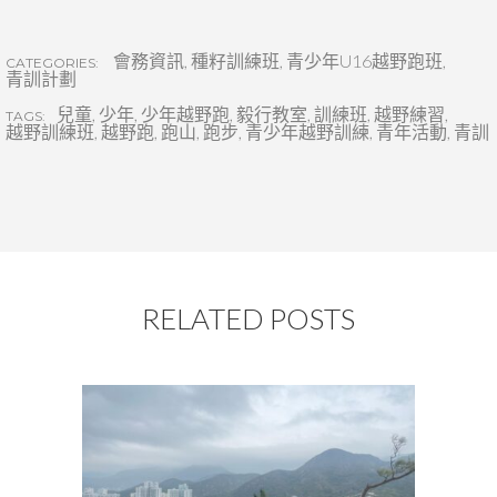
會務資訊
,
種籽訓練班
,
青少年U16越野跑班
,
CATEGORIES:
青訓計劃
兒童
,
少年
,
少年越野跑
,
毅行教室
,
訓練班
,
越野練習
,
TAGS:
越野訓練班
,
越野跑
,
跑山
,
跑步
,
青少年越野訓練
,
青年活動
,
青訓
RELATED POSTS