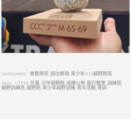
會務資訊
,
過往奬項
,
青少年U16越野跑班
CATEGORIES:
UTMB
,
兒童
,
少年越野跑
,
成績公佈
,
毅行教室
,
訓練班
,
TAGS:
越野訓練班
,
越野跑
,
青少年越野訓練
,
青年活動
,
青訓