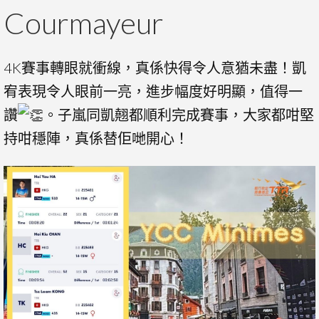
Courmayeur
4K賽事轉眼就衝線，真係快得令人意猶未盡！凱
宥表現令人眼前一亮，進步幅度好明顯，值得一
讚
。子嵐同凱翹都順利完成賽事，大家都咁堅
持咁穩陣，真係替佢哋開心！