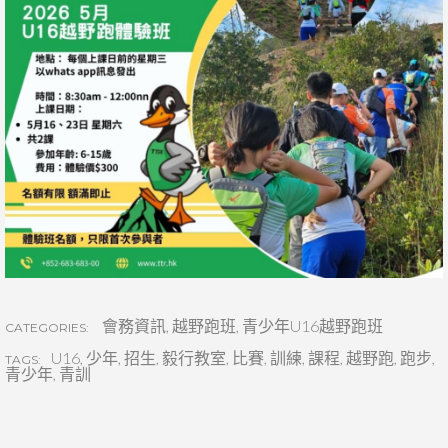
會務資訊
,
越野跑班
,
青少年U16越野跑班
CATEGORIES:
U16
,
少年
,
招生
,
毅行教室
,
比賽
,
訓練
,
課程
,
越野跑
,
跑步
,
TAGS:
青少年
,
青訓