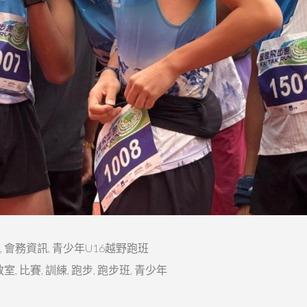
,
會務資訊
,
青少年U16越野跑班
教室
,
比賽
,
訓練
,
跑步
,
跑步班
,
青少年