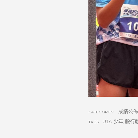
成績公佈
CATEGORIES:
U16
,
少年
,
毅行
TAGS: