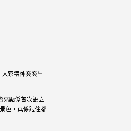
賽，大家精神奕奕出
增亮點係首次設立
麗景色，真係跑住都