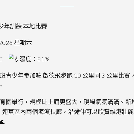
青少年訓練 本地比賽
2026 星期六
°C
濕度：81%
青少年參加咗 啟德飛步跑 10 公里同 3 公里比
育園舉行，規模比上屆更盛大，現場氣氛滿滿。新
道，連貫區內兩個海濱長廊，沿途仲可以欣賞維港壯